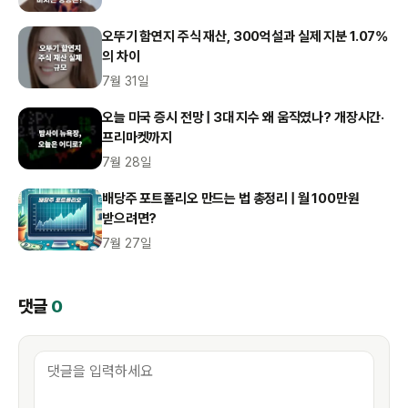
오뚜기 함연지 주식 재산, 300억설과 실제 지분 1.07%
의 차이
7월 31일
오늘 미국 증시 전망 | 3대 지수 왜 움직였나? 개장시간·
프리마켓까지
7월 28일
배당주 포트폴리오 만드는 법 총정리 | 월 100만원
받으려면?
7월 27일
댓글
0