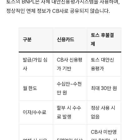
토스의 BNPL은 자체 대안신용평가시스템을 사용하며,
정상적인 연체 정보가 CB사로 공유되지 않습니다.
토스 후불결
구분
신용카드
제
발급/가입 심
CB사 신용평
토스 대안신
사
가 기반
용평가
수십만~수천
월 한도
최대 30만 원
만 원
할부 시 수수
정상 사용 시
이자/수수료
료 발생
없음
CB사 미반영