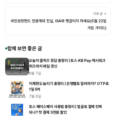
다음 글 →
국민성장펀드 전용계좌 진실, ISA와 헷갈리지 마세요(5월 22일
가입 가이드)
함께 보면 좋은 글
오늘의 쏠퀴즈 정답 총정리 | 토스·KB Pay·캐시워크
퀴즈까지 매일 갱신
8월 7일
이체한도 늘리기 총정리 | 은행별로 얼마까지? OTP로
1일 5억
7월 6일
토스 페이스페이 사용법 총정리 | 얼굴로 결제 진짜
되나? 첫 결제 3천원 할인