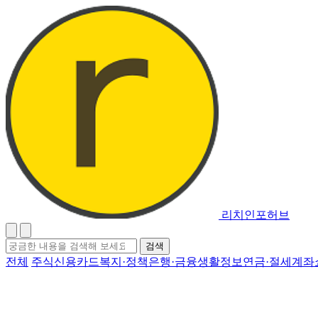
리치인포허브
검
검색
색
전체
주식
신용카드
복지·정책
은행·금융
생활정보
연금·절세계좌
어