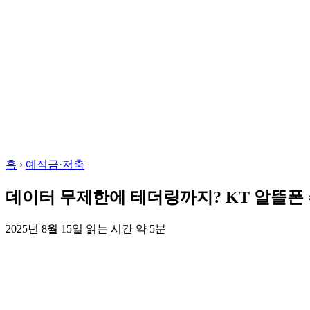
홈
›
예적금·저축
데이터 무제한에 테더링까지? KT 알뜰폰
2025년 8월 15일
읽는 시간 약 5분