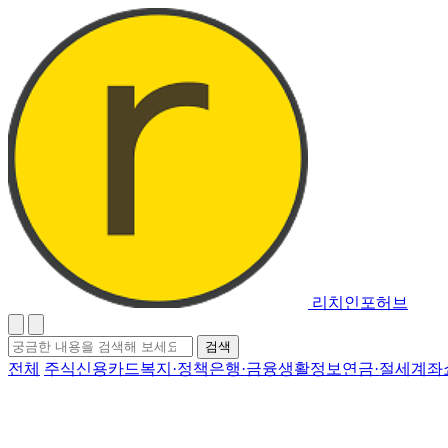
리치인포허브
검
검색
색
전체
주식
신용카드
복지·정책
은행·금융
생활정보
연금·절세계좌
어