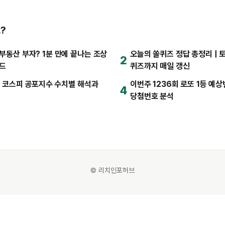
?
부동산 부자? 1분 만에 끝나는 조상
오늘의 쏠퀴즈 정답 총정리 | 토
2
이드
퀴즈까지 매일 갱신
법, 코스피 공포지수 수치별 해석과
이번주 1236회 로또 1등 예상번
4
당첨번호 분석
© 리치인포허브