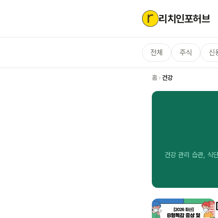
리치인포허브
전체
주식
신
홈
›
건강
건강 관리 습관, 식