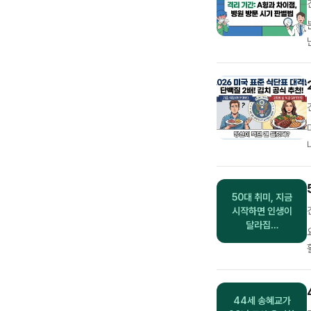
50대 취미, 지금
시작하면 인생이
달라집…
44세 송혜교가