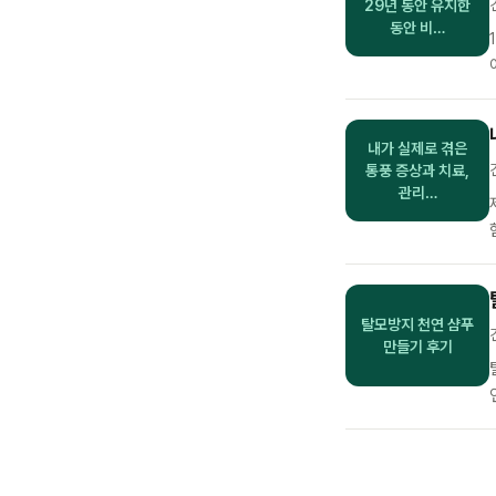
29년 동안 유지한
동안 비…
내가 실제로 겪은
통풍 증상과 치료,
관리…
탈모방지 천연 샴푸
만들기 후기