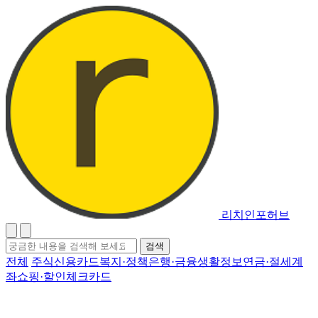
리치인포허브
검
검색
색
전체
주식
신용카드
복지·정책
은행·금융
생활정보
연금·절세계
어
좌
쇼핑·할인
체크카드