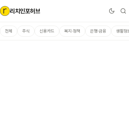
리치인포허브
전체
주식
신용카드
복지·정책
은행·금융
생활정