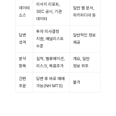
리서치 리포트,
데이터
일반 웹 문서,
SEC 공시, 기관
소스
위키피디아 등
데이터
투자 의사결정
답변
일반적인 정보
지원, 애널리스트
성격
제공
수준
분석
실적, 밸류에이션,
개요, 일반
항목
리스크, 목표주가
정보 위주
간편
답변 후 바로 매매
불가
주문
가능(NH MTS)