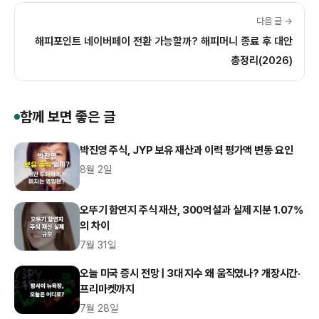
다음 글 →
해피포인트 네이버페이 전환 가능할까? 해피머니 종료 후 대안
총정리(2026)
함께 보면 좋은 글
박진영 주식, JYP 보유 재산과 이력 평가액 변동 요인
8월 2일
오뚜기 함연지 주식 재산, 300억설과 실제 지분 1.07%
의 차이
7월 31일
오늘 미국 증시 전망 | 3대 지수 왜 움직였나? 개장시간·
프리마켓까지
7월 28일