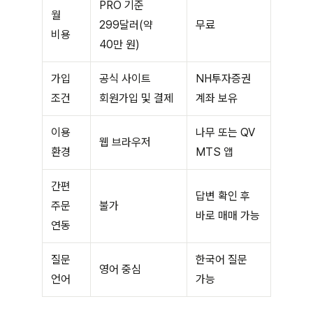
PRO 기준
월
299달러(약
무료
비용
40만 원)
가입
공식 사이트
NH투자증권
조건
회원가입 및 결제
계좌 보유
이용
나무 또는 QV
웹 브라우저
환경
MTS 앱
간편
답변 확인 후
주문
불가
바로 매매 가능
연동
질문
한국어 질문
영어 중심
언어
가능