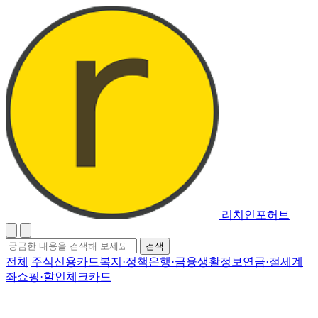
리치인포허브
검
검색
색
전체
주식
신용카드
복지·정책
은행·금융
생활정보
연금·절세계
어
좌
쇼핑·할인
체크카드