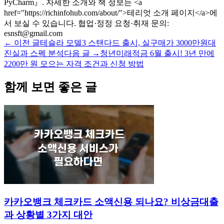
PyCharm』. 자세한 소개와 책 정보는 <a
href="https://richinfohub.com/about/">테리엇 소개 페이지</a>에
서 보실 수 있습니다. 협업·정정 요청·취재 문의:
esnsft@gmail.com
← 이전 글
테슬라 모델3 스탠다드 출시, 실구매가 3000만원대
진실과 스펙 분석
다음 글 →
청년미래적금 6월 출시! 3년 만에
2200만 원 모으는 자격 조건과 신청 방법
함께 보면 좋은 글
카카오뱅크 체크카드 소액신용 되나요? 비상금대출
과 상황별 3가지 대안