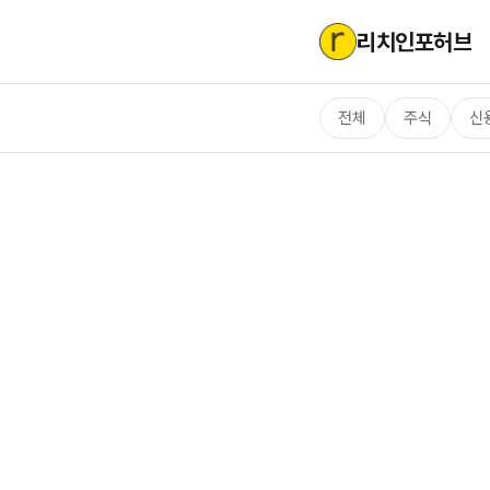
리치인포허브
전체
주식
신