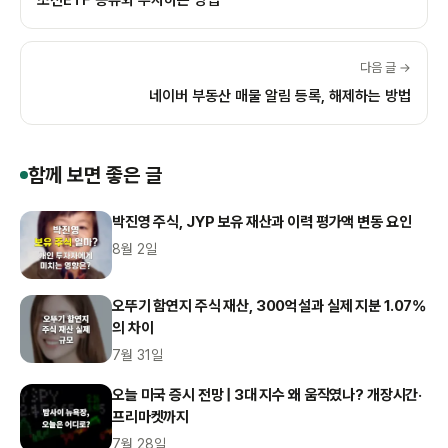
조선ETF 종류와 투자하는 방법
다음 글 →
네이버 부동산 매물 알림 등록, 해제하는 방법
함께 보면 좋은 글
박진영 주식, JYP 보유 재산과 이력 평가액 변동 요인
8월 2일
오뚜기 함연지 주식 재산, 300억설과 실제 지분 1.07%
의 차이
7월 31일
오늘 미국 증시 전망 | 3대 지수 왜 움직였나? 개장시간·
프리마켓까지
7월 28일