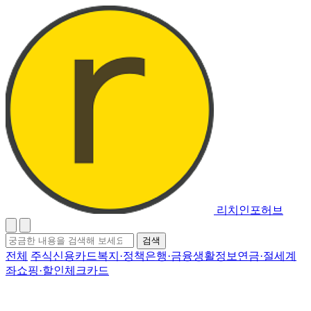
리치인포허브
검
검색
색
전체
주식
신용카드
복지·정책
은행·금융
생활정보
연금·절세계
어
좌
쇼핑·할인
체크카드