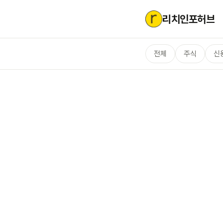
리치인포허브
전체
주식
신