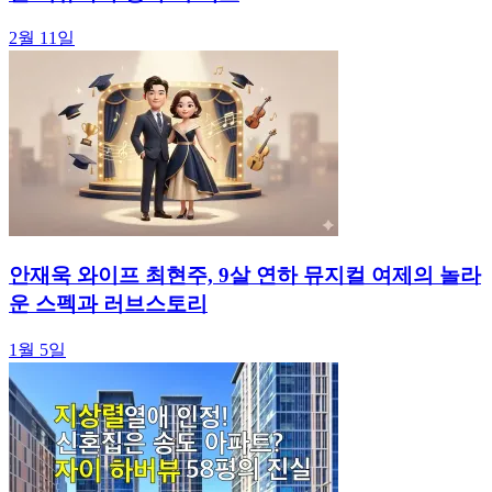
2월 11일
안재욱 와이프 최현주, 9살 연하 뮤지컬 여제의 놀라
운 스펙과 러브스토리
1월 5일