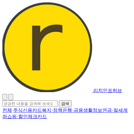
리치인포허브
검
검색
색
전체
주식
신용카드
복지·정책
은행·금융
생활정보
연금·절세계
어
좌
쇼핑·할인
체크카드