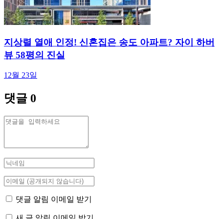
지상렬 열애 인정! 신혼집은 송도 아파트? 자이 하버
뷰 58평의 진실
12월 23일
댓글
0
댓글 알림 이메일 받기
새 글 알림 이메일 받기