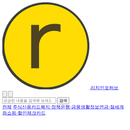
리치인포허브
검
검색
색
전체
주식
신용카드
복지·정책
은행·금융
생활정보
연금·절세계
어
좌
쇼핑·할인
체크카드