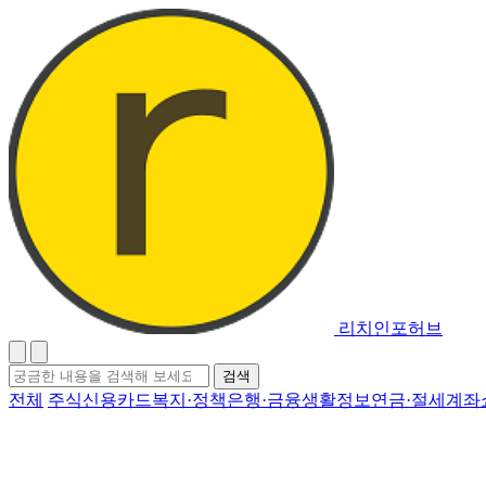
리치인포허브
검
검색
색
전체
주식
신용카드
복지·정책
은행·금융
생활정보
연금·절세계좌
어