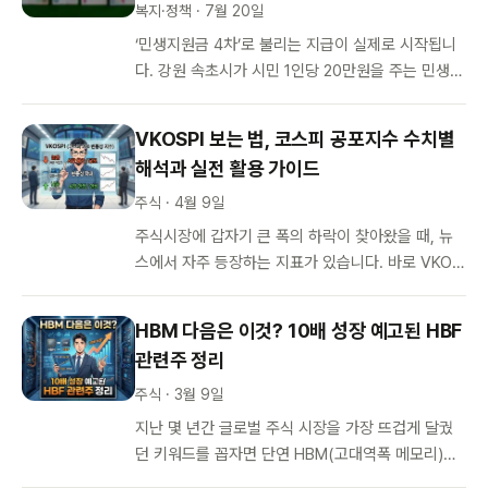
복지·정책 · 7월 20일
‘민생지원금 4차’로 불리는 지급이 실제로 시작됩니
다. 강원 속초시가 시민 1인당 20만원을 주는 민생회
복지원금 신청을 2026년 7월 20일부터 9월 11일…
VKOSPI 보는 법, 코스피 공포지수 수치별
해석과 실전 활용 가이드
주식 · 4월 9일
주식시장에 갑자기 큰 폭의 하락이 찾아왔을 때, 뉴
스에서 자주 등장하는 지표가 있습니다. 바로 VKOS
PI입니다. 코스피 공포지수라고도 불리는 이 수치는
현재 투자자들이 시장을 얼…
HBM 다음은 이것? 10배 성장 예고된 HBF
관련주 정리
주식 · 3월 9일
지난 몇 년간 글로벌 주식 시장을 가장 뜨겁게 달궜
던 키워드를 꼽자면 단연 HBM(고대역폭 메모리)입
니다. AI 혁명과 함께 폭발적으로 성장한 이 테마를