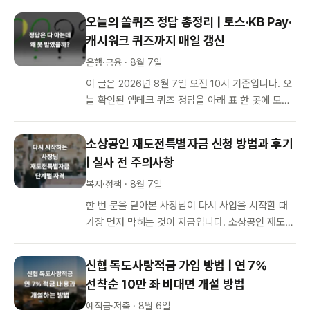
선점한 투자자는 엄청난 수…
오늘의 쏠퀴즈 정답 총정리 | 토스·KB Pay·
캐시워크 퀴즈까지 매일 갱신
은행·금융 · 8월 7일
이 글은 2026년 8월 7일 오전 10시 기준입니다. 오
늘 확인된 앱테크 퀴즈 정답을 아래 표 한 곳에 모았
습니다. 신한 쏠퀴즈 정답부터 토스 행운퀴즈, KB P
ay 리브메이트,…
소상공인 재도전특별자금 신청 방법과 후기
| 실사 전 주의사항
복지·정책 · 8월 7일
한 번 문을 닫아본 사장님이 다시 사업을 시작할 때
가장 먼저 막히는 것이 자금입니다. 소상공인 재도전
특별자금은 바로 그 지점을 겨냥해 소상공인시장진
흥공단이 운영하는 정책자금입니다…
신협 독도사랑적금 가입 방법 | 연 7%
선착순 10만 좌 비대면 개설 방법
예적금·저축 · 8월 6일