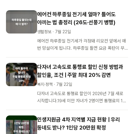
에어컨 하루종일 전기세 얼마? 틀어도
아끼는 법 총정리 (26도·선풍기 병행)
생활정보 · 7월 22일
에어컨 하루종일 전기세가 걱정돼 리모컨 앞에서 매
번 망설이게 됩니다. 하루종일 틀면 요금 폭탄이 무
섭고, 그렇다고 껐다 켰다 하자니 다시 더워지는 게
싫습니다. 그런데 정작 요금이…
다자녀 고속도로 통행료 할인 신청 방법과
할인율, 조건 | 주말 최대 20% 감면
복지·정책 · 7월 22일
다자녀 고속도로 통행료 할인이 2026년 7월 새로
시작합니다.19세 미만 자녀가 2명이면 통행료의 1
0%, 3명 이상이면 20%를 깎아주는 제도로, 이제
막 시행 2주 차에 접어…
민생지원금 4차 지역별 지급 현황 | 우리
동네도 받나? 1인당 20만원 확정