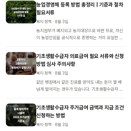
코레일+ 앱을 2026년…
농업경영체 등록 방법 총정리 | 기준과 절차
필요서류
복지·정책 · 8월 3일
농지원부가 폐지되고 농지대장으로 바뀐 뒤로, 자신
이 농업인임을 공식적으로 증명하는 거의 유일한 수
단이 농업경영체 등록이 됐습니다. 공익직불금은 물
론 면세유, 농자재 부가세 환급, …
기초생활수급자 의료급여 필요 서류와 신청
방법 심사 주의사항
복지·정책 · 8월 3일
같은 병원에서 같은 진료를 받아도 내는 돈이 열 배
넘게 벌어지는 경우가 있습니다. 기초생활수급자 의
료급여가 1종과 2종으로 나뉘어 있고, 종에 따라 입
원비 부담 방식 자체가 다르…
기초생활수급자 주거급여 금액과 지급 조건
신청하는 방법
복지·정책 · 8월 3일