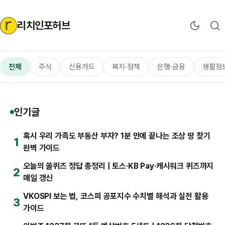
리치인포허브
전체
주식
신용카드
복지·정책
은행·금융
생활정
인기글
혹시 우리 가족도 부동산 부자? 1분 만에 끝나는 조상 땅 찾기
1
완벽 가이드
오늘의 쏠퀴즈 정답 총정리 | 토스·KB Pay·캐시워크 퀴즈까지
2
매일 갱신
VKOSPI 보는 법, 코스피 공포지수 수치별 해석과 실전 활용
3
가이드